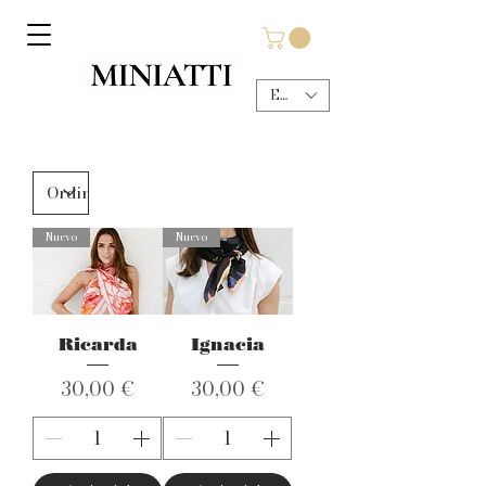
EUR (€)
Nuevo
Nuevo
Ricarda
Ignacia
Prezzo
Prezzo
30,00 €
30,00 €